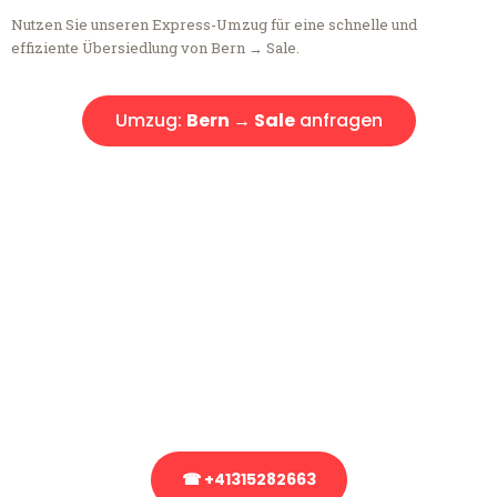
Nutzen Sie unseren Express-Umzug für eine schnelle und
effiziente Übersiedlung von Bern → Sale.
Umzug:
Bern → Sale
anfragen
Kostenlose Beratung!
Sie haben Fragen?
Sie haben Fragen zu Ihrem Transport oder benötigen eine Beratung
bezüglich Ihres Umzug?
Rufen Sie uns gerne an, unser Team aus Experten freut sich, Ihnen
kostenlos weiterzuhelfen!
☎ +41315282663