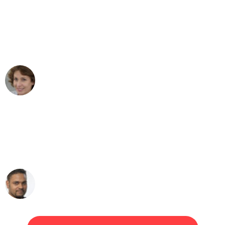
"Besser hätte ich mir den Umzug von
Bern nach Wien nicht vorstellen können
- DANKE!"
Maria W
Umzug von Bern nach Wien
"Mein Klavier kam in unter 24 Stunden
ohne einen Kratzer an - ein
erstklassiger Service!"
Ümit Y.
Klaviertransport in Bern