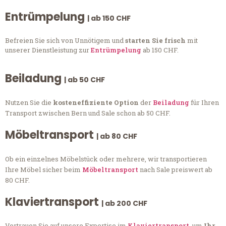
Entrümpelung
| ab 150 CHF
Befreien Sie sich von Unnötigem und
starten Sie frisch
mit
unserer Dienstleistung zur
Entrümpelung
ab 150 CHF.
Beiladung
| ab 50 CHF
Nutzen Sie die
kosteneffiziente Option
der
Beiladung
für Ihren
Transport zwischen Bern und Sale schon ab 50 CHF.
Möbeltransport
| ab 80 CHF
Ob ein einzelnes Möbelstück oder mehrere, wir transportieren
Ihre Möbel sicher beim
Möbeltransport
nach Sale preiswert ab
80 CHF.
Klaviertransport
| ab 200 CHF
Vertrauen Sie auf unsere Expertise im
Klaviertransport
, um
Ihr