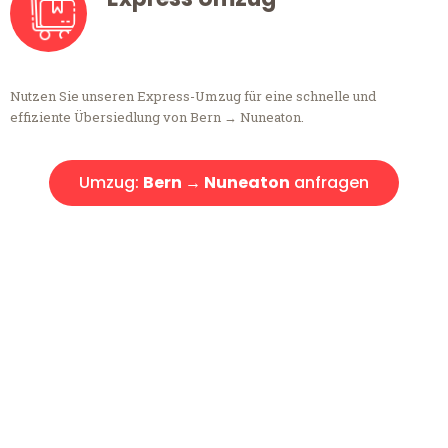
Nutzen Sie unseren Express-Umzug für eine schnelle und
effiziente Übersiedlung von Bern → Nuneaton.
Umzug:
Bern → Nuneaton
anfragen
Kostenlose Beratung!
Sie haben Fragen?
Sie haben Fragen zu Ihrem Transport oder benötigen eine Beratung
bezüglich Ihres Umzug?
Rufen Sie uns gerne an, unser Team aus Experten freut sich, Ihnen
kostenlos weiterzuhelfen!