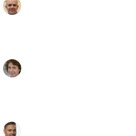
Frederik F.
Umzug in Bern
"Besser hätte ich mir den Umzug von
Bern nach Wien nicht vorstellen können
- DANKE!"
Maria W
Umzug von Bern nach Wien
"Mein Klavier kam in unter 24 Stunden
ohne einen Kratzer an - ein
erstklassiger Service!"
Ümit Y.
Klaviertransport in Bern