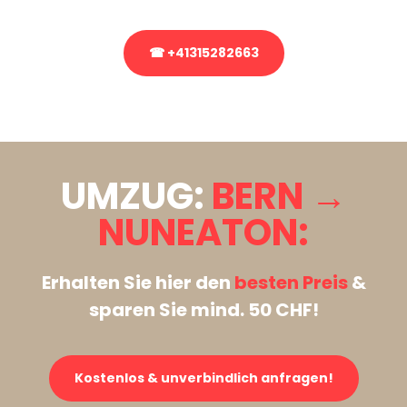
☎ +41315282663
Stattdessen eine unverbindliche Anfrage senden
UMZUG:
BERN →
NUNEATON:
Erhalten Sie hier den
besten Preis
&
sparen Sie mind. 50 CHF!
Kostenlos & unverbindlich anfragen!