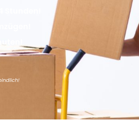
4 Stunden!
Umzügen!
nuten!
indlich!