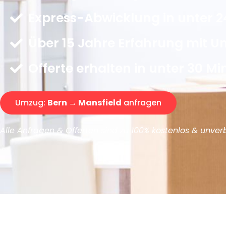
Express-Abwicklung in unter 2
Über 15 Jahre Erfahrung mit 
Offerte erhalten in unter 30 Mi
Umzug:
Bern → Mansfield
anfragen
Alle Anfragen & Offerten sind zu 100% kostenlos & unverb