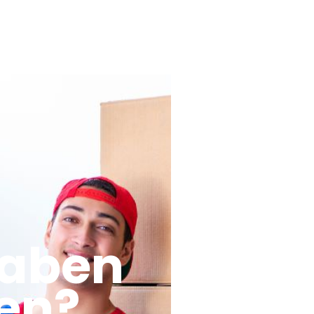
haben
en?