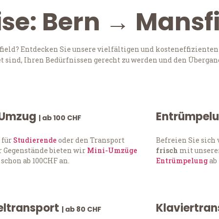
ise: Bern → Mansf
eld? Entdecken Sie unsere vielfältigen und kosteneffizienten
t sind, Ihren Bedürfnissen gerecht zu werden und den Übergang
 Umzug
Entrümpel
| ab 100 CHF
 für
Studierende
oder den Transport
Befreien Sie sic
 Gegenstände bieten wir
Mini-Umzüge
frisch
mit unserer
 schon ab 100CHF an.
Entrümpelung
ab 
ltransport
Klaviertra
| ab 80 CHF