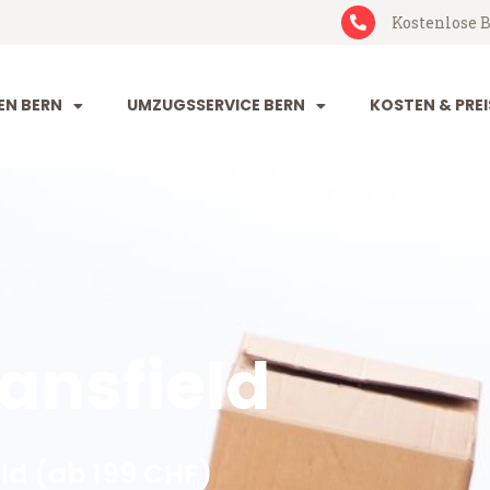
Kostenlose B
N BERN
UMZUGSSERVICE BERN
KOSTEN & PREI
ansfield
ld (ab 199 CHF)