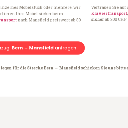
einzelnes Möbelstück oder mehrere, wir
Vertrauen Sie auf
Klaviertransport
rtieren Ihre Möbel sicher beim
sicher
ab 200 CHF 
ransport
nach Mansfield preiswert ab 80
zug:
Bern → Mansfield
anfragen
iegen für die Strecke Bern → Mansfield schicken Sie uns bitte 