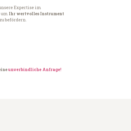
 unsere Expertise im
, um
Ihr wertvolles Instrument
zu befördern.
eine
unverbindliche Anfrage!