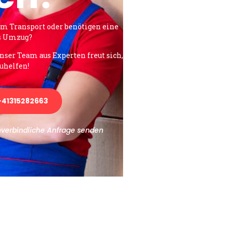
em Transport oder benötigen eine
es Umzug?
unser Team aus Experten freut sich,
uhelfen!
41315282663
nverbindliche Anfrage senden