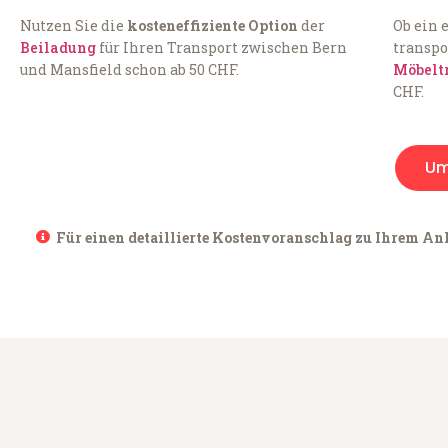
Nutzen Sie die
kosteneffiziente Option
der
Ob ein 
Beiladung
für Ihren Transport zwischen Bern
transpo
und Mansfield schon ab 50 CHF.
Möbelt
CHF.
Um
Für einen detaillierte Kostenvoranschlag zu Ihrem Anl