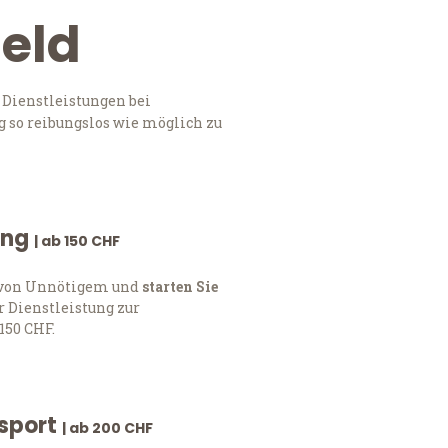
ield
 Dienstleistungen bei
 so reibungslos wie möglich zu
ung
| ab 150 CHF
h von Unnötigem und
starten Sie
 Dienstleistung zur
150 CHF.
nsport
| ab 200 CHF