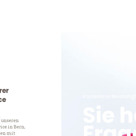
rer
Kostenlose Beratung!
ce
Sie 
f unseren
Frag
ce in Bern,
ten mit