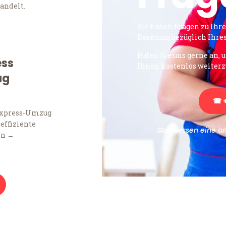
andelt.
Sie haben Fragen zu Ihr
Beratung bezüglich Ihr
Rufen Sie uns gerne an, 
ess
Ihnen kostenlos weiterz
ug
☎ +
Express-Umzug
 effiziente
Stattdessen eine u
rn →