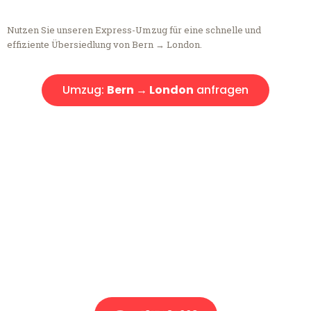
Nutzen Sie unseren Express-Umzug für eine schnelle und
effiziente Übersiedlung von Bern → London.
Umzug:
Bern → London
anfragen
Kostenlose Beratung!
Sie haben Fragen?
Sie haben Fragen zu Ihrem Transport oder benötigen eine Beratung
bezüglich Ihres Umzug?
Rufen Sie uns gerne an, unser Team aus Experten freut sich, Ihnen
kostenlos weiterzuhelfen!