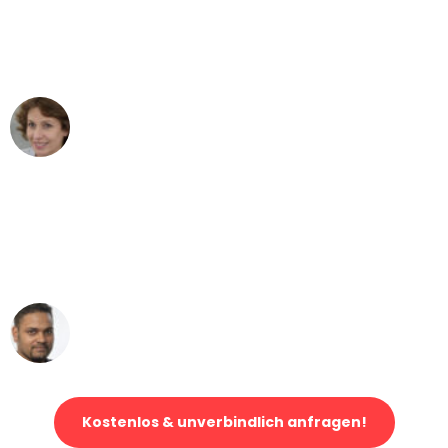
"Besser hätte ich mir den Umzug von
Bern nach Wien nicht vorstellen können
- DANKE!"
Maria W
Umzug von Bern nach Wien
"Mein Klavier kam in unter 24 Stunden
ohne einen Kratzer an - ein
erstklassiger Service!"
Ümit Y.
Klaviertransport in Bern
Kostenlos & unverbindlich anfragen!