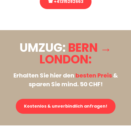
☎ +41315282663
Stattdessen eine unverbindliche Anfrage senden
UMZUG:
BERN →
LONDON:
Erhalten Sie hier den
besten Preis
&
sparen Sie mind. 50 CHF!
Kostenlos & unverbindlich anfragen!