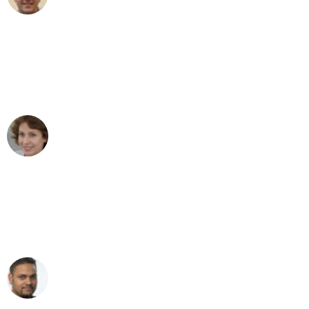
"Besser hätte ich mir den Umzug von
Bern nach Wien nicht vorstellen können
- DANKE!"
Maria W
Umzug von Bern nach Wien
"Mein Klavier kam in unter 24 Stunden
ohne einen Kratzer an - ein
erstklassiger Service!"
Ümit Y.
Klaviertransport in Bern