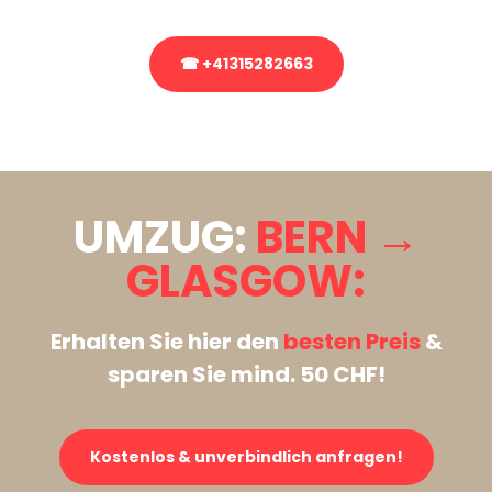
☎ +41315282663
Stattdessen eine unverbindliche Anfrage senden
UMZUG:
BERN →
GLASGOW:
Erhalten Sie hier den
besten Preis
&
sparen Sie mind. 50 CHF!
Kostenlos & unverbindlich anfragen!