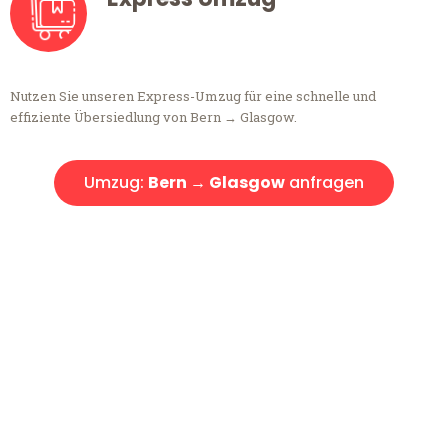
Nutzen Sie unseren Express-Umzug für eine schnelle und
effiziente Übersiedlung von Bern → Glasgow.
Umzug:
Bern → Glasgow
anfragen
Kostenlose Beratung!
Sie haben Fragen?
Sie haben Fragen zu Ihrem Transport oder benötigen eine Beratung
bezüglich Ihres Umzug?
Rufen Sie uns gerne an, unser Team aus Experten freut sich, Ihnen
kostenlos weiterzuhelfen!