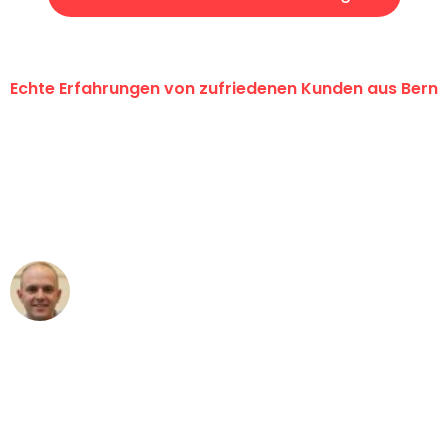
Echte Erfahrungen von zufriedenen Kunden aus Bern
"Erste Klasse! Ein grosses Dankeschön
an das gesamte Team von
Umzugsservice Himmel für ihren
aussergewöhnlichen Service!"
Frederik F.
Umzug in Bern
"Besser hätte ich mir den Umzug von
Bern nach Wien nicht vorstellen können
- DANKE!"