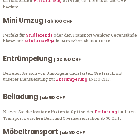
umfassenden
Privatumzug
Service
, der bereits ab 250 CHF
beginnt.
Mini Umzug
| ab 100 CHF
Perfekt für
Studierende
oder den Transport weniger Gegenstände
bieten wir
Mini-Umzüge
in Bern schon ab 100CHF an.
Entrümpelung
| ab 150 CHF
Befreien Sie sich von Unnötigem und
starten Sie frisch
mit
unserer Dienstleistung zur
Entrümpelung
ab 150 CHF.
Beiladung
| ab 50 CHF
Nutzen Sie die
kosteneffiziente Option
der
Beiladung
für Ihren
Transport zwischen Bern und Oberhausen schon ab 50 CHF.
Möbeltransport
| ab 80 CHF