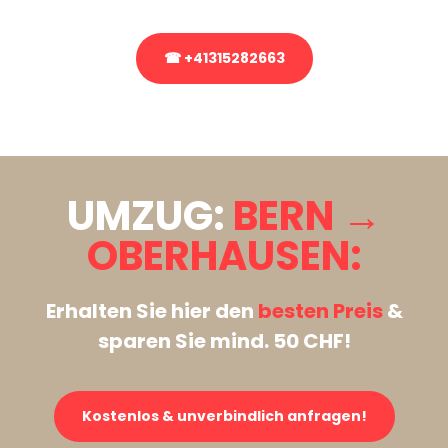
☎ +41315282663
Stattdessen eine unverbindliche Anfrage senden
UMZUG:
BERN →
OBERHAUSEN:
Erhalten Sie hier den
besten Preis
&
sparen Sie mind. 50 CHF!
Kostenlos & unverbindlich anfragen!