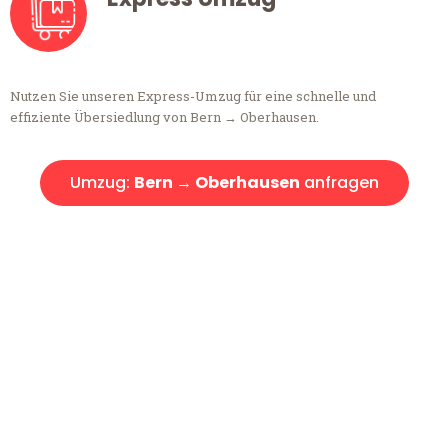
Nutzen Sie unseren Express-Umzug für eine schnelle und
effiziente Übersiedlung von Bern → Oberhausen.
Umzug:
Bern → Oberhausen
anfragen
Kostenlose Beratung!
Sie haben Fragen?
Sie haben Fragen zu Ihrem Transport oder benötigen eine Beratung
bezüglich Ihres Umzug?
Rufen Sie uns gerne an, unser Team aus Experten freut sich, Ihnen
kostenlos weiterzuhelfen!