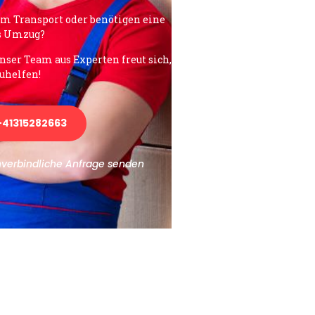
em Transport oder benötigen eine
es Umzug?
unser Team aus Experten freut sich,
uhelfen!
41315282663
nverbindliche Anfrage senden