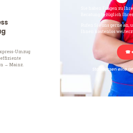
Sie haben Fragen zu Ihr
Beratung bezüglich Ihr
ess
Rufen Sie uns gerne an, 
ug
Ihnen kostenlos weiterz
Express-Umzug
☎ +
 effiziente
rn → Mainz.
Stattdessen eine u