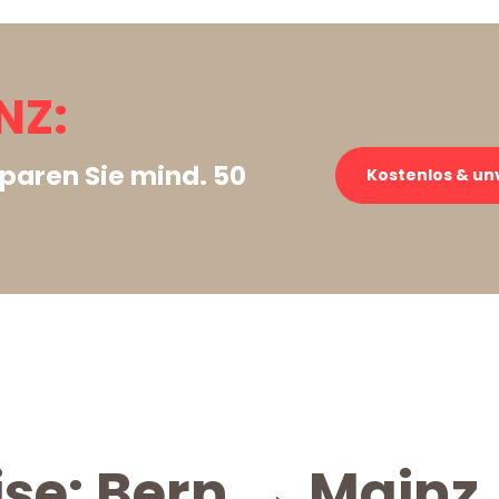
NZ:
paren Sie mind. 50
Kostenlos & un
ise: Bern → Mainz