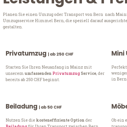
Planen Sie einen Umzug oder Transport von Bern nach Mainz?
Umzugsservice Himmel Bern, die speziell darauf ausgerichte
gestalten.
Privatumzug
Mini
| ab 250 CHF
Starten Sie Ihren Neuanfang in Mainz mit
Perfekt
weniger
unserem
umfassenden
Privatumzug
Service
, der
in Bern
bereits ab 250 CHF beginnt.
Beiladung
Möbe
| ab 50 CHF
Nutzen Sie die
kosteneffiziente Option
der
Ob ein 
Beiladung
für Ihren Transport zwischen Bern
transpo