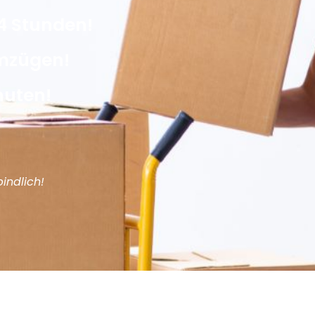
4 Stunden!
Umzügen!
nuten!
indlich!