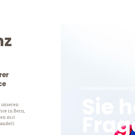
nz
rer
ce
Kostenlose Beratung!
Sie 
f unseren
ce in Bern,
Frag
ten mit
andelt.