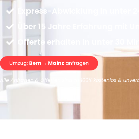
Express-Abwicklung in unter 2
Über 15 Jahre Erfahrung mit 
Offerte erhalten in unter 30 Mi
Umzug:
Bern → Mainz
anfragen
Alle Anfragen & Offerten sind zu 100% kostenlos & unverb