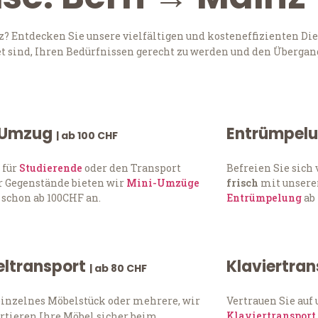
 Entdecken Sie unsere vielfältigen und kosteneffizienten Die
t sind, Ihren Bedürfnissen gerecht zu werden und den Übergang
 Umzug
Entrümpel
| ab 100 CHF
 für
Studierende
oder den Transport
Befreien Sie sic
 Gegenstände bieten wir
Mini-Umzüge
frisch
mit unserer
 schon ab 100CHF an.
Entrümpelung
ab 
ltransport
Klaviertra
| ab 80 CHF
einzelnes Möbelstück oder mehrere, wir
Vertrauen Sie auf
Klaviertransport
rtieren Ihre Möbel sicher beim