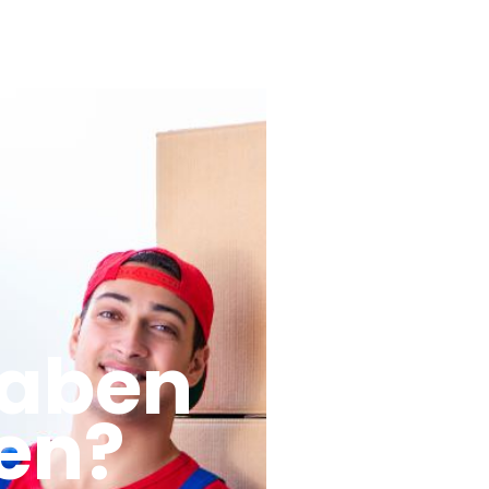
haben
en?