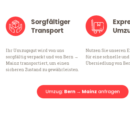
Sorgfältiger
Expr
Transport
Umz
Ihr Umzugsgut wird von uns
Nutzen Sie unseren 
sorgfältig verpackt und von Bern →
für eine schnelle und
Mainz transportiert, um einen
Übersiedlung von Be
sicheren Zustand zu gewährleisten.
Umzug:
Bern → Mainz
anfragen