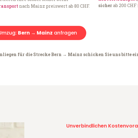
sicher
ab 200 CHF 
ransport
nach Mainz preiswert ab 80 CHF.
Umzug:
Bern → Mainz
anfragen
nliegen für die Strecke Bern → Mainz schicken Sie uns bitte e
Unverbindlichen Kostenvora