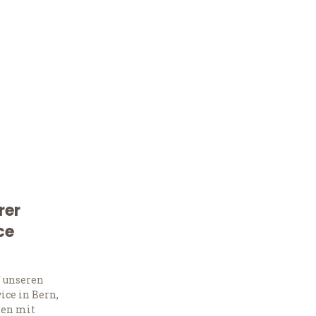
rer
Kostenlose Beratung!
ce
Sie 
f unseren
Frag
ce in Bern,
ten mit