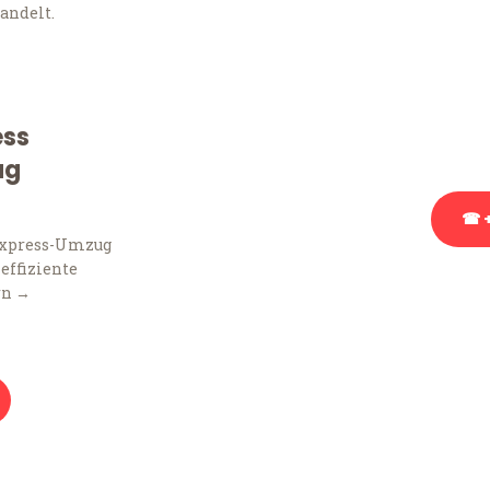
andelt.
Sie haben Fragen zu Ihr
Beratung bezüglich Ihr
Rufen Sie uns gerne an, 
ess
Ihnen kostenlos weiterz
ug
☎ +
Express-Umzug
 effiziente
Stattdessen eine u
rn →