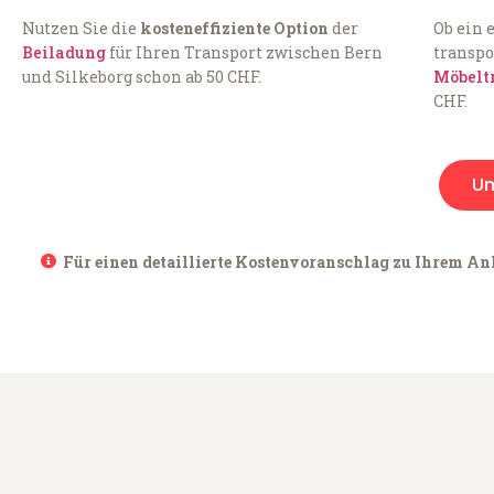
Nutzen Sie die
kosteneffiziente Option
der
Ob ein 
Beiladung
für Ihren Transport zwischen Bern
transpo
und Silkeborg schon ab 50 CHF.
Möbelt
CHF.
U
Für einen detaillierte Kostenvoranschlag zu Ihrem Anl