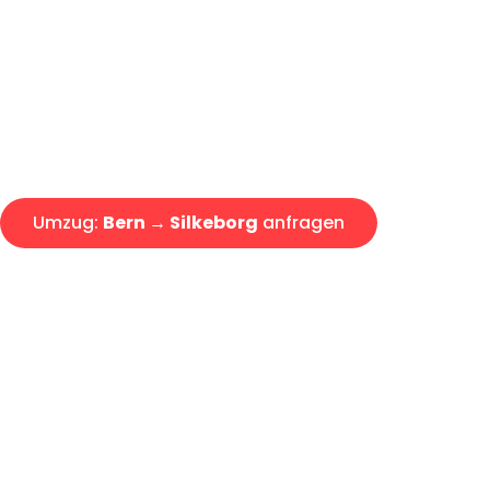
Express-Abwicklung in unter 2
Über 15 Jahre Erfahrung mit 
Offerte erhalten in unter 30 Mi
Umzug:
Bern → Silkeborg
anfragen
Alle Anfragen & Offerten sind zu 100% kostenlos & unverb