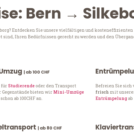
ise: Bern → Silkeb
org? Entdecken Sie unsere vielfältigen und kosteneffizienten
t sind, Ihren Bedürfnissen gerecht zu werden und den Übergang
 Umzug
Entrümpel
| ab 100 CHF
 für
Studierende
oder den Transport
Befreien Sie sic
 Gegenstände bieten wir
Mini-Umzüge
frisch
mit unserer
 schon ab 100CHF an.
Entrümpelung
ab 
ltransport
Klaviertra
| ab 80 CHF