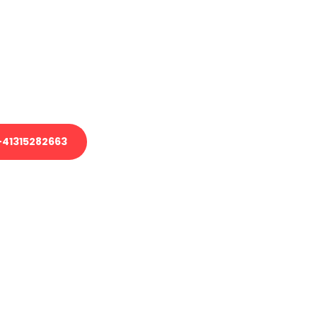
em Transport oder benötigen eine
es Umzug?
unser Team aus Experten freut sich,
uhelfen!
41315282663
nverbindliche Anfrage senden