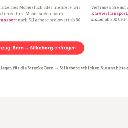
einzelnes Möbelstück oder mehrere, wir
Vertrauen Sie auf
Klaviertransport
rtieren Ihre Möbel sicher beim
sicher
ab 200 CHF 
ransport
nach Silkeborg preiswert ab 80
mzug:
Bern → Silkeborg
anfragen
iegen für die Strecke Bern → Silkeborg schicken Sie uns bitte 