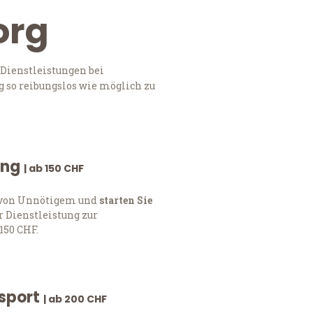
org
 Dienstleistungen bei
 so reibungslos wie möglich zu
ung
| ab 150 CHF
h von Unnötigem und
starten Sie
 Dienstleistung zur
150 CHF.
nsport
| ab 200 CHF