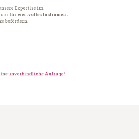
 unsere Expertise im
, um
Ihr wertvolles Instrument
zu befördern.
eine
unverbindliche Anfrage!