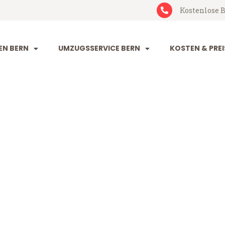
Kostenlose B
N BERN
UMZUGSSERVICE BERN
KOSTEN & PREI
lkeborg
rg (ab 199 CHF)