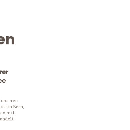
en
rer
ce
Kostenlose Beratung!
Sie 
f unseren
ce in Bern,
Frag
ten mit
andelt.