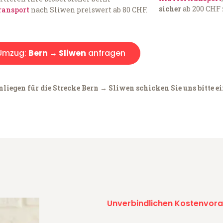
sicher
ab 200 CHF 
ransport
nach Sliwen preiswert ab 80 CHF.
Umzug:
Bern → Sliwen
anfragen
liegen für die Strecke Bern → Sliwen schicken Sie uns bitte e
Unverbindlichen Kostenvora