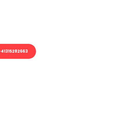
em Transport oder benötigen eine
es Umzug?
unser Team aus Experten freut sich,
uhelfen!
41315282663
nverbindliche Anfrage senden