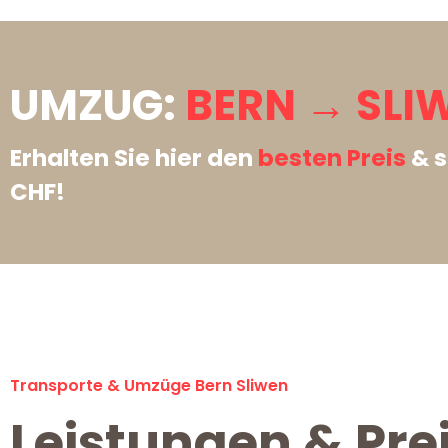
UMZUG:
BERN → SLI
Erhalten Sie hier den
besten Preis
& s
CHF!
Transporte & Umzüge Bern Sliwen
Leistungen & Pre