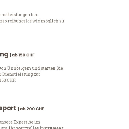
enstleistungen bei
 so reibungslos wie möglich zu
ung
| ab 150 CHF
h von Unnötigem und
starten Sie
 Dienstleistung zur
150 CHF.
nsport
| ab 200 CHF
 unsere Expertise im
, um
Ihr wertvolles Instrument