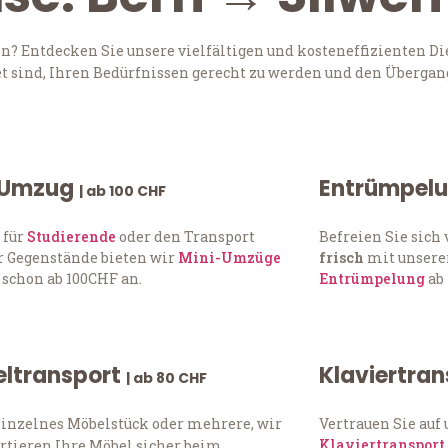
? Entdecken Sie unsere vielfältigen und kosteneffizienten Di
t sind, Ihren Bedürfnissen gerecht zu werden und den Übergang
 Umzug
Entrümpel
| ab 100 CHF
 für
Studierende
oder den Transport
Befreien Sie sic
 Gegenstände bieten wir
Mini-Umzüge
frisch
mit unserer
 schon ab 100CHF an.
Entrümpelung
ab 
ltransport
Klaviertra
| ab 80 CHF
einzelnes Möbelstück oder mehrere, wir
Vertrauen Sie auf
Klaviertransport
rtieren Ihre Möbel sicher beim