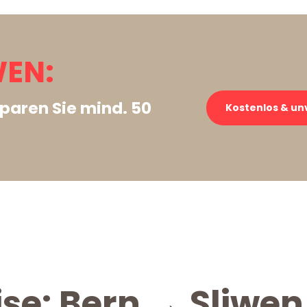
WEN:
paren Sie mind. 50
Kostenlos & un
ise: Bern → Sliwen