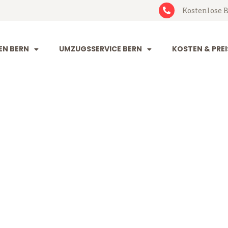
Kostenlose B
N BERN
UMZUGSSERVICE BERN
KOSTEN & PREI
liwen
(ab 199 CHF)