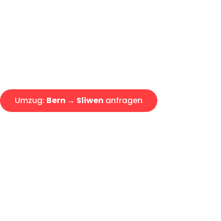
Express-Abwicklung in unter 2
Über 15 Jahre Erfahrung mit 
Offerte erhalten in unter 30 Mi
Umzug:
Bern → Sliwen
anfragen
Alle Anfragen & Offerten sind zu 100% kostenlos & unverb