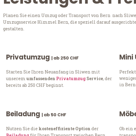
Planen Sie einen Umzug oder Transport von Bern nach Sliwen
Umzugsservice Himmel Bern, die speziell darauf ausgerichte
gestalten.
Privatumzug
Mini
| ab 250 CHF
Starten Sie Ihren Neuanfang in Sliwen mit
Perfekt
weniger
unserem
umfassenden
Privatumzug
Service
, der
in Bern
bereits ab 250 CHF beginnt.
Beiladung
Möbe
| ab 50 CHF
Nutzen Sie die
kosteneffiziente Option
der
Ob ein 
Beiladung
für Ihren Transport zwischen Bern
transpo