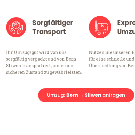
Sorgfältiger
Expr
Transport
Umz
Ihr Umzugsgut wird von uns
Nutzen Sie unseren 
sorgfältig verpackt und von Bern →
für eine schnelle und
Sliwen transportiert, um einen
Übersiedlung von Be
sicheren Zustand zu gewährleisten.
Umzug:
Bern → Sliwen
anfragen