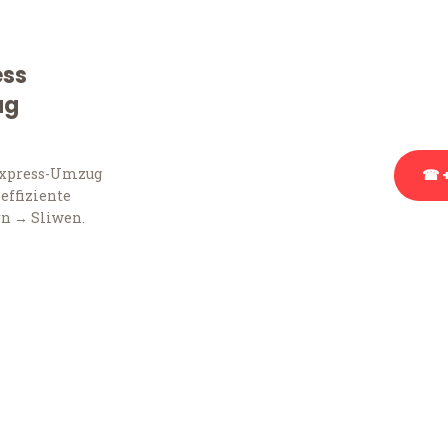
Sie haben Fragen zu Ihr
Beratung bezüglich Ihr
ess
Rufen Sie uns gerne an, 
ug
Ihnen kostenlos weiterz
Express-Umzug
☎ +
 effiziente
rn → Sliwen.
Stattdessen eine u